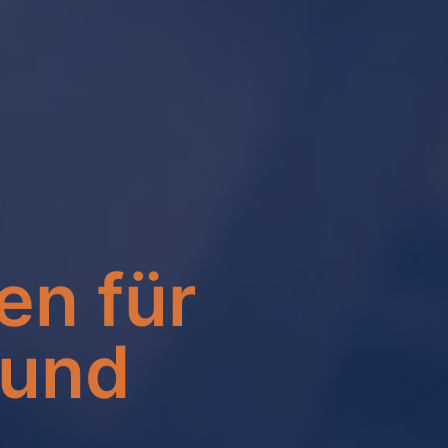
n
en für
 und